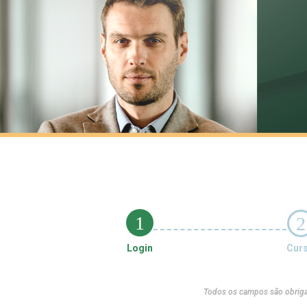
1
2
Login
Cur
Todos os campos são obriga