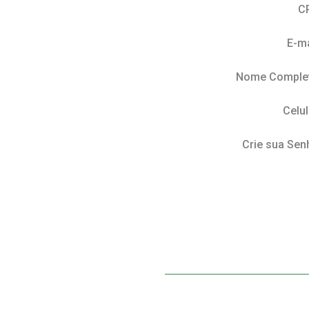
C
E-ma
Nome Comple
Celul
Crie sua Sen