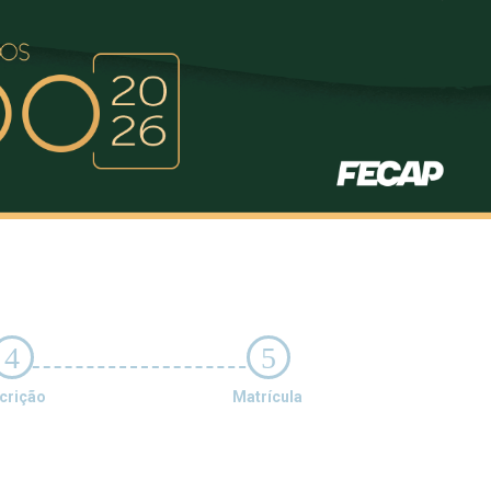
4
5
crição
Matrícula