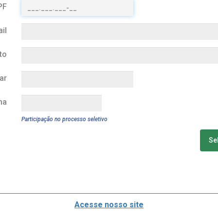
PF
il
to
ar
ha
Participação no processo seletivo
Se
Acesse nosso site