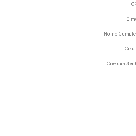
C
E-ma
Nome Comple
Celul
Crie sua Sen