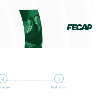
4
5
crição
Matrícula